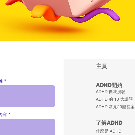
主​頁
姓
ADHD
開始
ADHD 自我測驗
ADHD 的 13 大謬誤
ADHD 常見20題答案
內容
了解ADHD
什麼是 ADHD