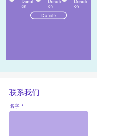
Donati
Donati
Donati
on
on
on
Donate
联系我们
名字