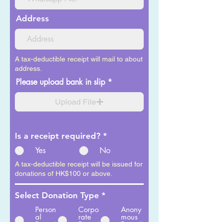
Address
A tax-deductible receipt will mail to about
address.
Please upload bank in slip
Upload File
Is a receipt required?
*
Yes
No
A tax-deductible receipt will be issued for
donations of HK$100 or above.
Select Donation Type
*
Person
Corpo
Anony
al
rate
mous