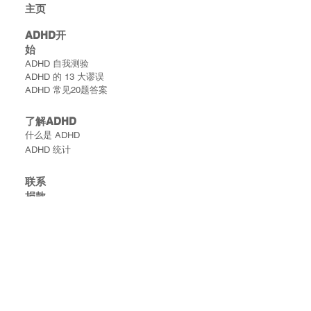
主​页
ADHD​开
始
ADHD 自我测验
ADHD 的 13 大谬误
ADHD 常见20题答案
了解ADHD
什么是 ADHD
ADHD 统计
联​系
捐款
关于
香港成人专注力协会提供可靠的 ADHD 相关资
讯。但是，香港成人专注力协会的内容和服务并不
代替专业的心理健康或医疗建议，也不是 ADHD
诊断或治疗的替代品。如有任何医疗状况，请向您
的医生或合格的医疗保健提供者寻求建议。
香港成人专注力有限公司拥有税务局慈善编号：91/18093