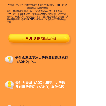
在这里，您可以找到有关专注力失调及过度活跃症（ADHD）的
一些最常问的问题的答案。
这是一种神经发展障碍，影响全球数百万人。我们了解有关
ADHD的许多误解和误解，希望提供准确可靠的信息，以帮助您
更好地了解此疾病。无论您是为自己、爱人还是学生寻求信息，我
们的目标是帮助您应对ADHD的复杂性，为您提供管理其的有效
资源。
一、ADHD 的成因及治疗
是什么造成专注力失调及过度活跃症
（ADHD）?

目前尚不清楚引起ADHD的确切原
因。然而，研究表明，遗传、神经和
环境因素导致了此病。

专注力失调（ADD）和专注力失调
研究表明，ADHD往往在家族中流
及过度活跃症（ADHD）有什么区
传，这表明基因可能在其发展中扮演
别？

了一定的角色。

专注力失调（ADD）和专注力失调
此外，脑部影像学研究表明，患有
及过度活跃症（ADHD）是人们先前