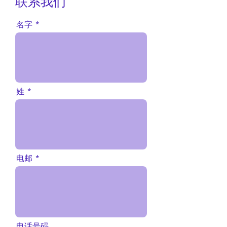
联系我们
名字
姓
电邮
电话号码