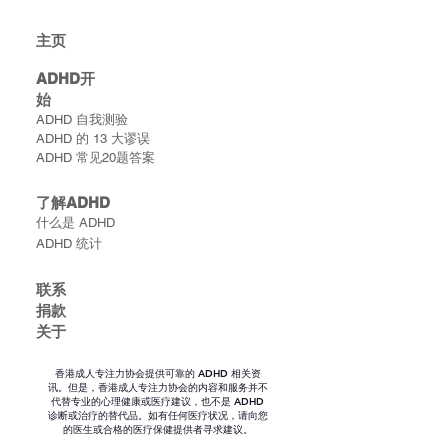
主​页
ADHD​开
始
ADHD 自我测验
ADHD 的 13 大谬误
ADHD 常见20题答案
了解ADHD
什么是 ADHD
ADHD 统计
联​系
捐款
关于
香港成人专注力协会提供可靠的 ADHD 相关资
讯。但是，香港成人专注力协会的内容和服务并不
代替专业的心理健康或医疗建议，也不是 ADHD
诊断或治疗的替代品。如有任何医疗状况，请向您
的医生或合格的医疗保健提供者寻求建议。